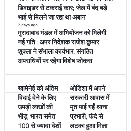
डिवाइडर से टकराई कार; जेल में बंद बड़े
भाई से मिलने जा रहा था अबान
2 days ago
मुरादाबाद मंडल में अभियोजन को मिलेगी
नई गति : अपर निदेशक राजेश कुमार
शुक्ला ने संभाला कार्यभार, संगठित
अपराधियों पर रहेगा विशेष फोकस
खामेनेई को अंतिम
ओडिशा में अपने
खामेनेई
ओडिशा
को
में
विदाई देने के लिए
सरकारी आवास में
अंतिम
अपने
उमड़ी लाखों की
मृत पाई गईं थाना
विदाई
सरकारी
देने
आवास
भीड़, भारत समेत
प्रभारी, फंदे से
के
में
100 से ज्यादा देशों
लटका हुआ मिला
लिए
मृत
उमड़ी
पाई