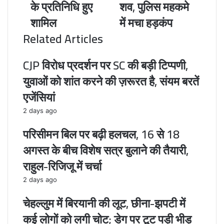
के प्रतिनिधि हुए
शव, पुलिस महकमे
लाखों
गईं
शामिल
में मचा हड़कंप
की
थाना
भीड़,
प्रभारी,
Related Articles
भारत
फंदे
समेत
से
CJP विरोध प्रदर्शन पर SC की बड़ी टिप्पणी,
100
लटका
से
हुआ
युवाओं को शांत करने की ज़रूरत है, संयम बरतें
ज्यादा
मिला
एजेंसियां
देशों
शव,
के
पुलिस
2 days ago
प्रतिनिधि
महकमे
हुए
में
परिसीमन बिल पर बढ़ी हलचल, 16 से 18
शामिल
मचा
अगस्त के बीच विशेष सत्र बुलाने की तैयारी,
हड़कंप
राहुल-रिजिजू में चर्चा
2 days ago
चेहल्लुम में बिरयानी की लूट, छीना-झपटी में
कई लोगों को लगी चोट; डेग पर टूट पड़ी भीड़