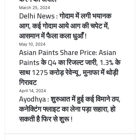
के
कर
Delhi
March 25, 2024
लिए
Delhi News : गोदाम में लगी भयानक
पाएंगी
News
भारत
400
:
आग, कई गोदाम आये आग की चपेट में,
सरकार
सीटों
गोदाम
से
आसमान में फैला कला धुआँ !
के
में
की
पार
लगी
राष्ट्रीय
Asian
May 10, 2024
!
भयानक
Asian Paints Share Price: Asian
पहचान
Paints
आग,
पत्र
Share
Paints के Q4 का रिजल्ट जारी, 1.3% के
कई
वैध
Price:
गोदाम
साथ 1275 करोड़ रेवेन्यू , मुनाफा में थोड़ी
करने
Asian
आये
की
Paints
गिरावट
आग
अपील
के
की
Q4
Ayodhya
April 14, 2024
चपेट
Ayodhya : शुरुआत में हुई कई विमाने ठप,
का
:
में,
रिजल्ट
शुरुआत
कनेक्टिंग फ्लाइट का लेना पड़ा सहारा, हो
आसमान
जारी,
में
में
सकती है फिर से शुरू !
1.3%
हुई
फैला
के
कई
कला
साथ
विमाने
धुआँ
1275
ठप,
!