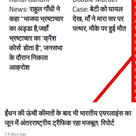
Gandhi
Murder
News: राहुल गाँधी ने
Case: बेटी को घायल
News:
Case:
l
कहा "भाजपा भ्रष्टाचार
देख, माँ ने मारा सर पर
राहुल
बेटी
गाँधी
को
का अड्डा है,जहाँ
पत्थर, मौके पर हुई मौत
ने
घायल
भ्रष्टाचार का 'क्रैश
कहा
देख,
"भाजपा
माँ
कोर्स' होता है", जनसभा
भ्रष्टाचार
ने
के दौरान निकला
का
मारा
अड्डा
सर
आक्रोश
i
है,जहाँ
पर
भ्रष्टाचार
पत्थर,
का
मौके
l
'क्रैश
पर
कोर्स'
हुई
होता
मौत
है",
ईंधन की ऊंची कीमतों के बाद भी भारतीय एयरलाइंस का
जनसभा
के
जून में अंतरराष्ट्रीय ट्रैफिक रहा मजबूत: रिपोर्ट
दौरान
निकला
6 days ago