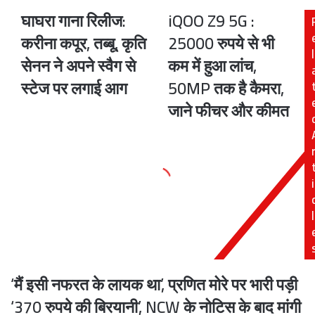
घाघरा गाना रिलीज:
iQOO Z9 5G :
घाघरा
iQOO
गाना
Z9
करीना कपूर, तब्बू, कृति
25000 रुपये से भी
रिलीज:
5G
l
सेनन ने अपने स्वैग से
कम में हुआ लांच,
करीना
:
कपूर,
25000
स्टेज पर लगाई आग
50MP तक है कैमरा,
तब्बू,
रुपये
जाने फीचर और कीमत
कृति
से
सेनन
भी
ने
कम
अपने
में
स्वैग
हुआ
i
से
लांच,
स्टेज
50MP
पर
तक
l
लगाई
है
आग
कैमरा,
जाने
फीचर
‘मैं इसी नफरत के लायक था’, प्रणित मोरे पर भारी पड़ी
और
कीमत
‘370 रुपये की बिरयानी’, NCW के नोटिस के बाद मांगी