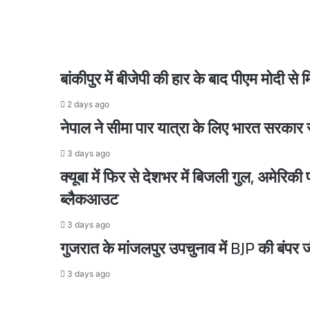
मदद
से
जांच
1 day ago
चेहल्लुम में बिरयानी की लूट, छीना-झपटी में कई लोगों
में
जुटी
बांकीपुर में बीजेपी की हार के बाद पीएम मोदी से
साइबर
थाना
2 days ago
पुलिस
1 day ago
नेपाल ने सीमा पार यात्रा के लिए भारत सरकार 
3 days ago
क्यूबा में फिर से देशभर में बिजली गुल, अमेरिकी
2 days ago
ब्लैकआउट
3 days ago
गुजरात के मांजलपुर उपचुनाव में BJP की बंपर
2 days ago
3 days ago