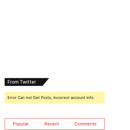
From Twitter
Error Can not Get Posts, Incorrect account info.
Popular
Recent
Comments