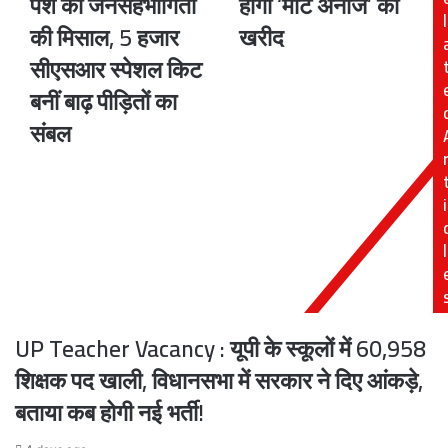
पेश की जनसहभागिता
होगी ‘मोटे अनाज’ की
ने
से
l
की मिसाल, 5 हजार
खरीद
खीरी
शुरू
में
होगी
सीएसआर स्पेशल किट
पेश
‘मोटे
बनीं बाढ़ पीड़ितों का
की
अनाज’
जनसहभागिता
की
संबल
की
खरीद
मिसाल,
5
i
हजार
सीएसआर
स्पेशल
l
किट
बनीं
बाढ़
पीड़ितों
UP Teacher Vacancy : यूपी के स्कूलों में 60,958
का
संबल
शिक्षक पद खाली, विधानसभा में सरकार ने दिए आंकड़े,
बताया कब होगी नई भर्ती!