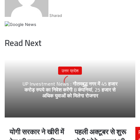
Sharad
Read Next
उत्तर प्रदेश
UP Investment News : गौतमबुद्ध नगर में 45 हजार
करोड़ रुपये का निवेश करेंगी 8 कंपनियां, 25 हजार से
अधिक युवाओं को मिलेगा रोजगार
योगी सरकार ने खीरी में
पहली अक्टूबर से शुरू
योगी
पहली
सरकार
अक्टूबर