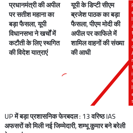
प्रधानमंत्री की अपील
यूपी के डिप्टी सीएम
प्रधानमंत्री
यूपी
की
के
पर सतीश महाना का
ब्रजेश पाठक का बड़ा
अपील
डिप्टी
l
बड़ा फैसला, यूपी
फैसला, पीएम मोदी की
पर
सीएम
सतीश
ब्रजेश
विधानसभा ने खर्चों में
अपील पर काफिले में
महाना
पाठक
कटौती के लिए स्थगित
शामिल वाहनों की संख्या
का
का
बड़ा
बड़ा
की विदेश यात्राएं
की आधी
फैसला,
फैसला,
यूपी
पीएम
विधानसभा
मोदी
i
ने
की
खर्चों
अपील
में
पर
l
कटौती
काफिले
के
में
लिए
शामिल
स्थगित
वाहनों
UP में बड़ा प्रशासनिक फेरबदल : 13 वरिष्ठ IAS
की
की
विदेश
संख्या
अफसरों को मिली नई जिम्मेदारी, शम्भू कुमार बने बरेली
यात्राएं
की