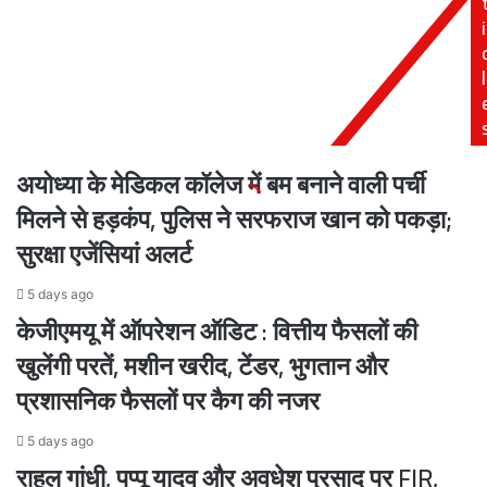
i
जागरूक,
महिला
पुलिसकर्मी
l
ने
संभाली
जिम्मेदारी
अयोध्या के मेडिकल कॉलेज में बम बनाने वाली पर्ची
मिलने से हड़कंप, पुलिस ने सरफराज खान को पकड़ा;
सुरक्षा एजेंसियां अलर्ट
5 days ago
केजीएमयू में ऑपरेशन ऑडिट : वित्तीय फैसलों की
खुलेंगी परतें, मशीन खरीद, टेंडर, भुगतान और
प्रशासनिक फैसलों पर कैग की नजर
5 days ago
राहुल गांधी, पप्पू यादव और अवधेश प्रसाद पर FIR,