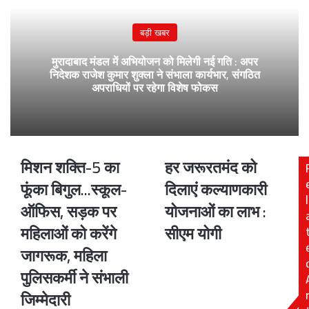
बड़ी खबर
मुरादाबाद मंडल में अभियोजन को मिलेगी नई गति : अपर
निदेशक राजेश कुमार शुक्ला ने संभाला कार्यभार, संगठित
अपराधियों पर रहेगा विशेष फोकस
मिशन शक्ति-5 का
हर जरूरतमंद को
मिशन
हर
शक्ति-5
जरूरतमंद
फूंका बिगुल...स्कूल-
दिलाएं कल्याणकारी
का
को
l
ऑफिस, सड़क पर
योजनाओं का लाभ :
फूंका
दिलाएं
बिगुल...स्कूल-
कल्याणकारी
महिलाओं को करेंगे
सीएम योगी
ऑफिस,
योजनाओं
जागरूक, महिला
सड़क
का
पर
लाभ
पुलिसकर्मी ने संभाली
महिलाओं
:
जिम्मेदारी
को
सीएम
करेंगे
योगी