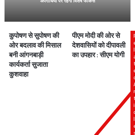
अपराधियों पर रहेगा विशेष फोकस
कुपोषण से सुपोषण की
पीएम मोदी की ओर से
कुपोषण
पीएम
से
मोदी
ओर बदलाव की मिसाल
देशवासियों को दीपावली
सुपोषण
की
l
बनी आंगनबाड़ी
का उपहार : सीएम योगी
की
ओर
ओर
से
कार्यकर्ता सुजाता
बदलाव
देशवासियों
कुशवाहा
की
को
मिसाल
दीपावली
बनी
का
आंगनबाड़ी
उपहार
कार्यकर्ता
:
i
सुजाता
सीएम
कुशवाहा
योगी
l