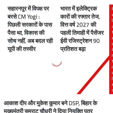
सहारनपुर में विपक्ष पर
भारत में इलेक्ट्रिक
सहारनपुर
भारत
में
में
बरसे CM Yogi :
कारों की रफ्तार तेज,
विपक्ष
इलेक्ट्रिक
l
पिछली सरकारों के पास
वित्त वर्ष 2027 की
पर
कारों
बरसे
की
पैसा था, विकास की
पहली तिमाही में पैसेंजर
CM
रफ्तार
सोच नहीं, अब बदल रही
ईवी रजिस्ट्रेशन 90
Yogi
तेज,
:
वित्त
यूपी की तस्वीर
प्रतिशत बढ़ा
पिछली
वर्ष
सरकारों
2027
के
की
i
पास
पहली
पैसा
तिमाही
था,
में
l
विकास
पैसेंजर
की
ईवी
सोच
रजिस्ट्रेशन
नहीं,
90
आकाश दीप और मुकेश कुमार बने DSP, बिहार के
अब
प्रतिशत
बदल
बढ़ा
मुख्यमंत्री सम्राट चौधरी ने दिया नियुक्ति पत्र
रही