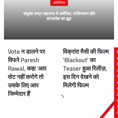
ओपिनियन
संयुक्त राष्ट्र महासभा में अमेरिका, पाकिस्तान और
बांग्लादेश का झूठ
Vote न डालने पर
विक्रांत मैसी की फिल्म
Vote
विक्रांत
न
मैसी
विफरे Paresh
'Blackout' का
डालने
की
l
Rawal, कहा 'आप
Teaser हुआ रिलीज़,
पर
फिल्म
विफरे
'Blackout'
वोट नहीं करोगे तो
इस दिन देखने को
Paresh
का
उसके लिए आप
मिलेगी फिल्म
Rawal,
Teaser
कहा
हुआ
जिम्मेदार हैं'
'आप
रिलीज़,
वोट
इस
नहीं
दिन
i
करोगे
देखने
तो
को