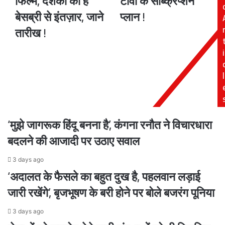
फिल्म, दर्शको को है
टीवी के सब्क्रिप्शन
होगी
एप्पल
बेसब्री से इंतज़ार, जाने
प्लान !
"बड़े
टीवी
तारीख !
मिया
की
छोटे
सुविधा,
i
मिया"
जाने
फिल्म,
एप्पल
दर्शको
टीवी
l
को
के
है
सब्क्रिप्शन
बेसब्री
प्लान
से
!
‘मुझे जागरूक हिंदू बनना है’, कंगना रनौत ने विचारधारा
इंतज़ार,
जाने
बदलने की आजादी पर उठाए सवाल
तारीख
!
3 days ago
‘अदालत के फैसले का बहुत दुख है, पहलवान लड़ाई
जारी रखेंगे’, बृजभूषण के बरी होने पर बोले बजरंग पूनिया
3 days ago