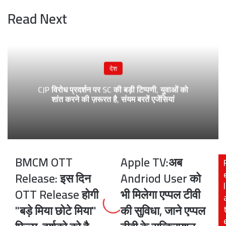
Read Next
देश
CJP विरोध प्रदर्शन पर SC की बड़ी टिप्पणी, युवाओं को
शांत करने की ज़रूरत है, संयम बरतें एजेंसियां
BMCM OTT
Apple TV:अब
BMCM
Apple
OTT
TV:अब
Release: इस दिन
Andriod User को
Release:
Andriod
l
OTT Release होगी
भी मिलेगा एप्पल टीवी
इस
User
दिन
को
"बड़े मिया छोटे मिया"
की सुविधा, जाने एप्पल
OTT
भी
Release
मिलेगा