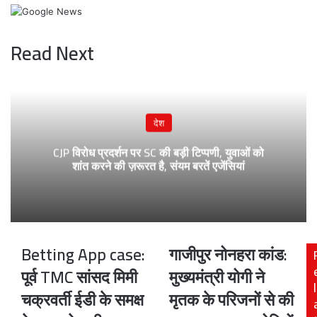
Read Next
देश
CJP विरोध प्रदर्शन पर SC की बड़ी टिप्पणी, युवाओं को
शांत करने की ज़रूरत है, संयम बरतें एजेंसियां
Betting App case:
गाजीपुर नोनहरा कांड:
Betting
गाजीपुर
App
नोनहरा
पूर्व TMC सांसद मिमी
मुख्यमंत्री योगी ने
case:
कांड:
l
चक्रवर्ती ईडी के समक्ष
मृतक के परिजनों से की
पूर्व
मुख्यमंत्री
TMC
योगी