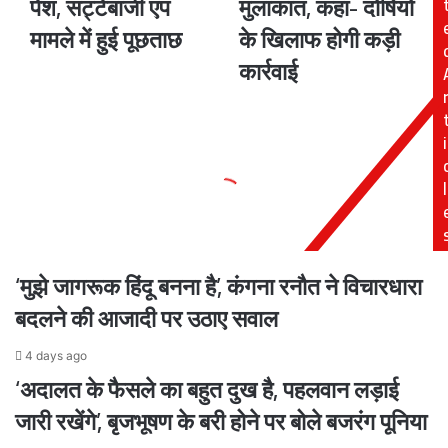
पेश, सट्टेबाजी एप
मुलाकात, कहा- दोषियों
सांसद
ने
मामले में हुई पूछताछ
के खिलाफ होगी कड़ी
मिमी
मृतक
चक्रवर्ती
के
कार्रवाई
ईडी
परिजनों
के
से
समक्ष
की
i
पेश,
मुलाकात,
सट्टेबाजी
कहा-
एप
दोषियों
l
मामले
के
में
खिलाफ
हुई
होगी
पूछताछ
कड़ी
‘मुझे जागरूक हिंदू बनना है’, कंगना रनौत ने विचारधारा
कार्रवाई
बदलने की आजादी पर उठाए सवाल
4 days ago
‘अदालत के फैसले का बहुत दुख है, पहलवान लड़ाई
जारी रखेंगे’, बृजभूषण के बरी होने पर बोले बजरंग पूनिया