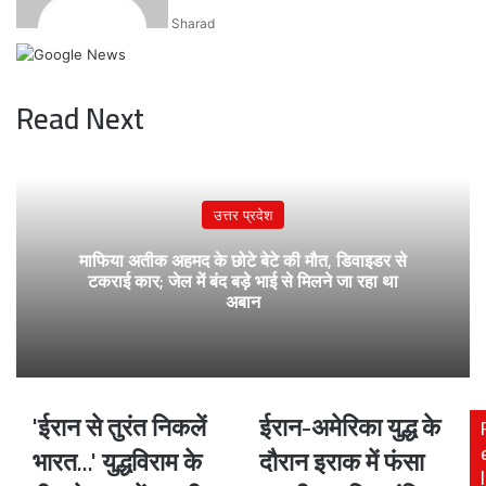
Sharad
Read Next
उत्तर प्रदेश
माफिया अतीक अहमद के छोटे बेटे की मौत, डिवाइडर से
टकराई कार; जेल में बंद बड़े भाई से मिलने जा रहा था
अबान
'ईरान से तुरंत निकलें
ईरान-अमेरिका युद्ध के
'ईरान
ईरान-
से
अमेरिका
भारत...' युद्धविराम के
दौरान इराक में फंसा
तुरंत
युद्ध
l