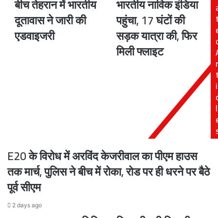
बीच तेहरान में भारतीय
भारतीय नाविक इंडिया
निकलें
के
भारत...'
दौरान
दूतावास ने जारी की
पहुंचा, 17 घंटों की
युद्धविराम
इराक
एडवाइजरी
सड़क यात्रा की, फिर
के
में
बीच
फंसा
मिली फ्लाइट
तेहरान
भारतीय
में
नाविक
भारतीय
इंडिया
i
दूतावास
पहुंचा,
ने
17
जारी
घंटों
l
की
की
एडवाइजरी
सड़क
यात्रा
की,
E20 के विरोध में अरविंद केजरीवाल का पीएम हाउस
फिर
मिली
तक मार्च, पुलिस ने बीच में रोका, रोड पर ही धरने पर बैठे
फ्लाइट
पूर्व सीएम
2 days ago