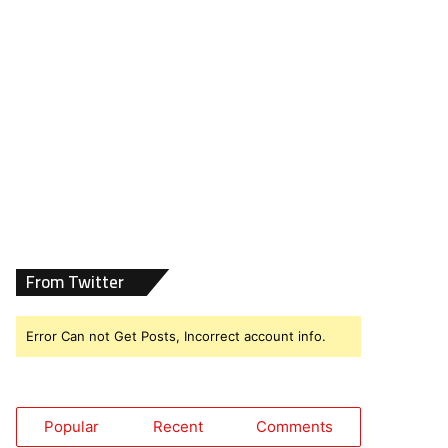
From Twitter
Error Can not Get Posts, Incorrect account info.
Popular
Recent
Comments