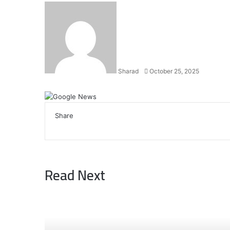
Send
an
email
Sharad
October 25, 2025
Facebook
X
LinkedIn
WhatsApp
Telegram
Share
Facebook
X
LinkedIn
WhatsApp
Telegram
Read Next