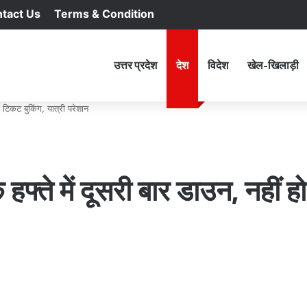
tact Us
Terms & Condition
RSS
Facebook
X
YouTu
In
होम
उत्तर प्रदेश
देश
विदेश
खेल-खिलाड़ी
 टिकट बुकिंग, यात्री परेशान
्ते में दूसरी बार डाउन, नहीं ह