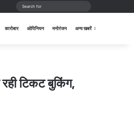
be
stagram
Sidebar
Switch skin
Search
for
कारोबार
ओपिनियन
मनोरंजन
अन्य खबरें
Sidebar
ो रही टिकट बुकिंग,