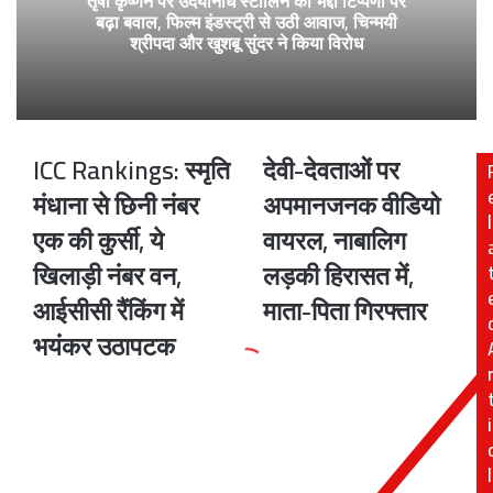
तृषा कृष्णन पर उदयनिधि स्टालिन की भद्दी टिप्पणी पर
बढ़ा बवाल, फिल्म इंडस्ट्री से उठी आवाज, चिन्मयी
श्रीपदा और खुशबू सुंदर ने किया विरोध
ICC Rankings: स्मृति
देवी-देवताओं पर
ICC
देवी-
Rankings:
देवताओं
मंधाना से छिनी नंबर
अपमानजनक वीडियो
स्मृति
पर
l
एक की कुर्सी, ये
वायरल, नाबालिग
मंधाना
अपमानजनक
से
वीडियो
खिलाड़ी नंबर वन,
लड़की हिरासत में,
छिनी
वायरल,
आईसीसी रैंकिंग में
माता-पिता गिरफ्तार
नंबर
नाबालिग
एक
लड़की
भयंकर उठापटक
की
हिरासत
कुर्सी,
में,
ये
माता-
i
खिलाड़ी
पिता
नंबर
गिरफ्तार
वन,
l
आईसीसी