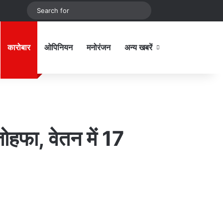
be
stagram
Sidebar
Switch skin
Search
for
Sidebar
कारोबार
ओपिनियन
मनोरंजन
अन्य खबरें
ोहफा, वेतन में 17