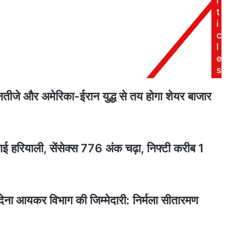
r
लोग,
t
ून में अंतरराष्ट्रीय ट्रैफिक रहा मजबूत: रिपोर्ट
दमकल
i
गाडियां
c
मौके
l
पर
e
मौजूद
s
को लचीलापन प्रदान करेगा : रिपोर्ट
ीजे और अमेरिका-ईरान युद्ध से तय होगा शेयर बाजार
 को मिलेगा बढ़ावा, एसोचैम ने किए अहम रणनीतिक समझौते
छाई हरियाली, सेंसेक्स 776 अंक चढ़ा, निफ्टी करीब 1
: पीयूष गोयल
देना आयकर विभाग की जिम्मेदारी: निर्मला सीतारमण