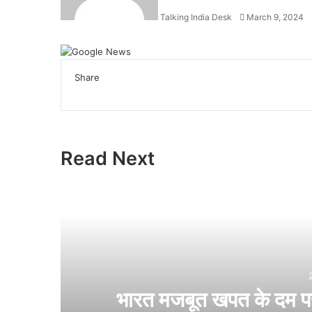
Talking India Desk
March 9, 2024
Facebook
X
LinkedIn
WhatsApp
Telegram
Share
Facebook
X
LinkedIn
WhatsApp
Telegram
Read Next
भारत मजबूत खपत के दम पर अ