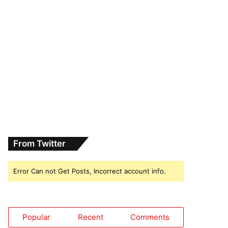
From Twitter
Error Can not Get Posts, Incorrect account info.
Popular
Recent
Comments