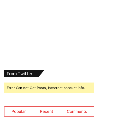
From Twitter
Error Can not Get Posts, Incorrect account info.
Popular
Recent
Comments