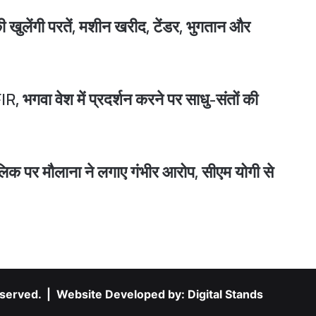
UP में बड़ा प्रशासनिक फेरबदल : 13 वरिष्ठ IAS अफसरों को मिली नई जिम्मेदारी, शम्भू कुमार बने बरेली के नए मंडलायुक्त
ी खुलेंगी परतें, मशीन खरीद, टेंडर, भुगतान और
UP Madarsa News : कामिल-फाजिल डिग्री पर रोक की तैयारी, केशव मौर्य बोले- ‘मदरसे में पढ़ने वालों की सोच आतंकवादी जैसी’
R, भगवा वेश में प्रदर्शन करने पर साधु-संतों की
 में 3 गूंगे लोगों की धारदार हथियार से हत्या
िक पर मौलाना ने लगाए गंभीर आरोप, सीएम योगी से
र संविदा नियुक्ति तक 5 बड़ी मांगें
 Reserved. | Website Developed by:
Digital Stands
अवैध संबंध ने ली मासूम की जान, प्रेमी ने शादीशुदा प्रेमिका के 6 महीने के बच्चे की गला दबाकर हत्या की, नाले में फेंका शव