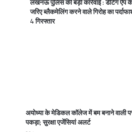
लखनऊ पुलिस की बड़ी कार्रवाई : डेटिंग ऐप क
लखनऊ
चेहल्लुम में बिरयानी की लूट, छीना-झपटी में कई लोगों
पुलिस
जरिए ब्लैकमेलिंग करने वाले गिरोह का पर्दाफा
की
4 गिरफ्तार
बड़ी
कार्रवाई
1 day ago
:
डेटिंग
ऐप
के
जरिए
2 days ago
ब्लैकमेलिंग
करने
वाले
गिरोह
का
पर्दाफाश,
2 days ago
4
गिरफ्तार
अयोध्या के मेडिकल कॉलेज में बम बनाने वाली प
पकड़ा; सुरक्षा एजेंसियां अलर्ट
2 days ago