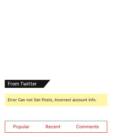
From Twitter
Error Can not Get Posts, Incorrect account info.
Popular
Recent
Comments