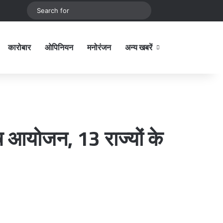
be
stagram
Sidebar
Switch skin
Search
for
कारोबार
ओपिनियन
मनोरंजन
अन्य खबरें
Sidebar
ष आयोजन, 13 राज्यों के