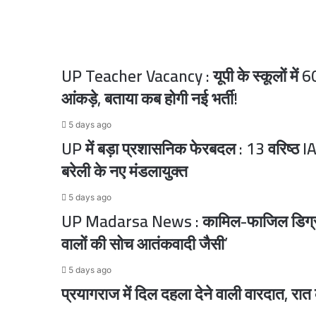
रु.
प्रति
2 days ago
कुंतल
की
UP Teacher Vacancy : यूपी के स्कूलों में 6
छूट
आंकड़े, बताया कब होगी नई भर्ती!
3 days ago
माफिया अतीक अहमद के छोटे बेटे की मौत, डिवाइडर से
5 days ago
UP में बड़ा प्रशासनिक फेरबदल : 13 वरिष्ठ IA
बरेली के नए मंडलायुक्त
4 days ago
5 days ago
UP Madarsa News : कामिल-फाजिल डिग्री पर र
वालों की सोच आतंकवादी जैसी’
4 days ago
5 days ago
चेहल्लुम में बिरयानी की लूट, छीना-झपटी में कई लोगों
प्रयागराज में दिल दहला देने वाली वारदात, रात के