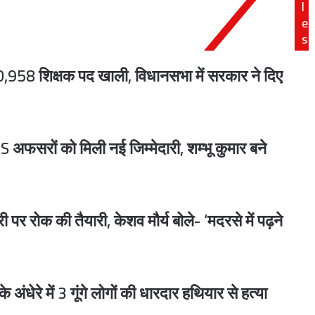
l
अध्यक्ष
e
सतीश
s
राज्यपाल के भाषण का वीडियो साझा कर अखिलेश का तंज, बोले- आपसी टकराहट ने ‘डबल इंजन’ को ‘ट्रबल इंजन’ बना दिया
महाना
बोले,
0,958 शिक्षक पद खाली, विधानसभा में सरकार ने दिए
ब्रांड
एम्बेसडर
हैं
प्रवासी
 टकराई कार; जेल में बंद बड़े भाई से मिलने जा रहा था अबान
भारतीय
S अफसरों को मिली नई जिम्मेदारी, शम्भू कुमार बने
मुरादाबाद मंडल में अभियोजन को मिलेगी नई गति : अपर निदेशक राजेश कुमार शुक्ला ने संभाला कार्यभार, संगठित अपराधियों पर रहेगा विशेष फोकस
ोक की तैयारी, केशव मौर्य बोले- ‘मदरसे में पढ़ने
 को लगी चोट; डेग पर टूट पड़ी भीड़
 अंधेरे में 3 गूंगे लोगों की धारदार हथियार से हत्या