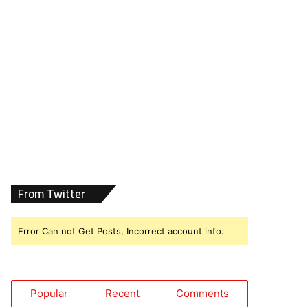
From Twitter
Error Can not Get Posts, Incorrect account info.
Popular
Recent
Comments