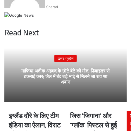
Sharad
Read Next
उत्तर प्रदेश
माफिया अतीक अहमद के छोटे बेटे की मौत, डिवाइडर से
टकराई कार; जेल में बंद बड़े भाई से मिलने जा रहा था
अबान
इग्लैंड दौरे के लिए टीम
जिस 'जिगाना' और
इग्लैंड
जिस
दौरे
'जिगाना'
इंडिया का ऐलान, विराट
'ग्लॉक' पिस्टल से हुई
के
और
l