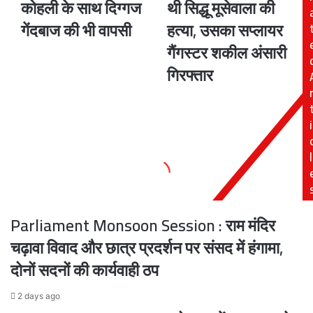
कोहली के साथ दिग्गज
थी सिद्धू मूसेवाला की
लिए
'ग्लॉक'
टीम
पिस्टल
गेंदबाज की भी वापसी
हत्या, उसका सप्लायर
इंडिया
से
गैंगस्टर शकील अंसारी
का
हुई
ऐलान,
थी
गिरफ्तार
विराट
सिद्धू
कोहली
मूसेवाला
के
की
i
साथ
हत्या,
दिग्गज
उसका
गेंदबाज
सप्लायर
l
की
गैंगस्टर
भी
शकील
वापसी
अंसारी
गिरफ्तार
Parliament Monsoon Session : राम मंदिर
चढ़ावा विवाद और छात्र प्रदर्शन पर संसद में हंगामा,
दोनों सदनों की कार्यवाही ठप
2 days ago