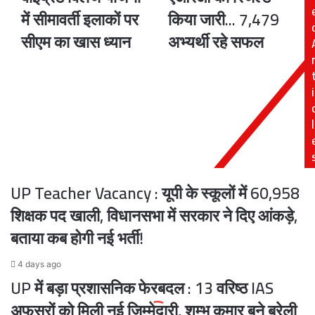
में सीमावर्ती इलाकों पर
किया जारी... 7,479
सीमा
आरओ
के
एआरओ
सीएम का खास ध्यान
अभ्यर्थी रहे सफल
स्कूलों
का
का
रिजल्ट
कायाकल्प,
किया
i
वाइब्रेंट
जारी...
विलेज
7,479
योजना
अभ्यर्थी
l
में
रहे
सीमावर्ती
सफल
इलाकों
पर
UP Teacher Vacancy : यूपी के स्कूलों में 60,958
सीएम
का
शिक्षक पद खाली, विधानसभा में सरकार ने दिए आंकड़े,
खास
बताया कब होगी नई भर्ती!
ध्यान
4 days ago
UP में बड़ा प्रशासनिक फेरबदल : 13 वरिष्ठ IAS
अफसरों को मिली नई जिम्मेदारी, शम्भू कुमार बने बरेली