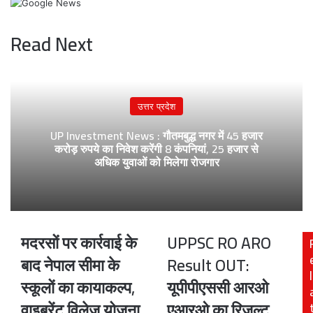
Read Next
उत्तर प्रदेश
UP Investment News : गौतमबुद्ध नगर में 45 हजार
करोड़ रुपये का निवेश करेंगी 8 कंपनियां, 25 हजार से
अधिक युवाओं को मिलेगा रोजगार
मदरसों पर कार्रवाई के
UPPSC RO ARO
मदरसों
UPPSC
पर
RO
बाद नेपाल सीमा के
Result OUT:
कार्रवाई
ARO
l
स्कूलों का कायाकल्प,
यूपीपीएससी आरओ
के
Result
बाद
OUT:
वाइब्रेंट विलेज योजना
एआरओ का रिजल्ट
नेपाल
यूपीपीएससी