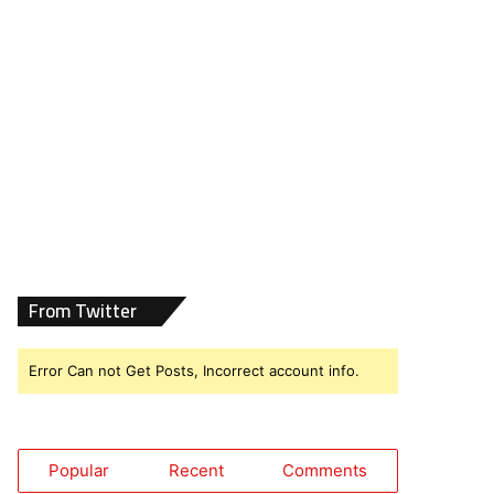
From Twitter
Error Can not Get Posts, Incorrect account info.
Popular
Recent
Comments