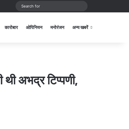
be
stagram
Sidebar
Switch skin
Search
for
कारोबार
ओपिनियन
मनोरंजन
अन्य खबरें
Sidebar
ी थी अभद्र टिप्पणी,