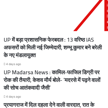
i
झटका,
को
पांचों
निर्बाध
सीटों
आपूर्ति
l
पर
जारी:
NDA
केंद्र
उम्मीदवारों
की
UP में बड़ा प्रशासनिक फेरबदल : 13 वरिष्ठ IAS
जीत
तय
अफसरों को मिली नई जिम्मेदारी, शम्भू कुमार बने बरेली
के नए मंडलायुक्त
4 days ago
UP Madarsa News : कामिल-फाजिल डिग्री पर
रोक की तैयारी, केशव मौर्य बोले- ‘मदरसे में पढ़ने वालों
की सोच आतंकवादी जैसी’
4 days ago
प्रयागराज में दिल दहला देने वाली वारदात, रात के