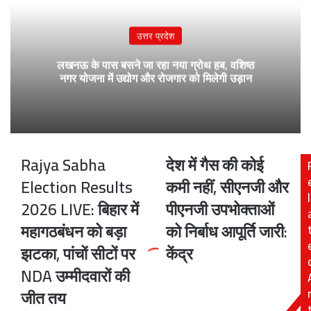
उत्तर प्रदेश
लखनऊ के पास बसने जा रहा नया ग्रोथ हब, वशिष्ठ
नगर योजना में उद्योग और रोजगार को मिलेगी उड़ान
Rajya Sabha
देश में गैस की कोई
Rajya
देश
Sabha
में
Election Results
कमी नहीं, सीएनजी और
Election
गैस
l
2026 LIVE: बिहार में
पीएनजी उपभोक्ताओं
Results
की
2026
कोई
महागठबंधन को बड़ा
को निर्बाध आपूर्ति जारी:
LIVE:
कमी
झटका, पांचों सीटों पर
केंद्र
बिहार
नहीं,
में
सीएनजी
NDA उम्मीदवारों की
महागठबंधन
और
जीत तय
को
पीएनजी
बड़ा
उपभोक्ताओं