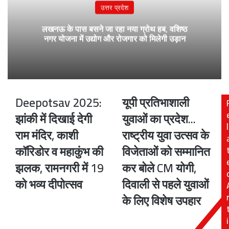
उत्तर प्रदेश
लखनऊ के पास बसने जा रहा नया ग्रोथ हब, वशिष्ठ
नगर योजना में उद्योग और रोजगार को मिलेगी उड़ान
Deepotsav 2025:
यूपी प्रतिभाशाली
Deepotsav
यूपी
2025:
प्रतिभाशाली
झांकी में दिखाई देगी
युवाओं का प्रदेश...
झांकी
युवाओं
l
राम मंदिर, काशी
राष्ट्रीय युवा उत्सव के
में
का
दिखाई
प्रदेश...
कॉरिडोर व महाकुंभ की
विजेताओं को सम्मानित
देगी
राष्ट्रीय
झलक, रामनगरी में 19
कर बोले CM योगी,
राम
युवा
मंदिर,
उत्सव
को भव्य दीपोत्सव
दिवाली से पहले युवाओं
काशी
के
के लिए विशेष उपहार
कॉरिडोर
विजेताओं
व
को
i
महाकुंभ
सम्मानित
की
कर