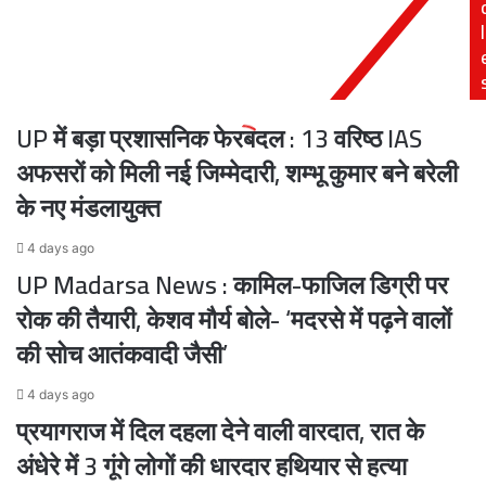
झलक,
बोले
l
रामनगरी
CM
में
योगी,
19
दिवाली
को
से
UP में बड़ा प्रशासनिक फेरबदल : 13 वरिष्ठ IAS
भव्य
पहले
दीपोत्सव
युवाओं
अफसरों को मिली नई जिम्मेदारी, शम्भू कुमार बने बरेली
के
के नए मंडलायुक्त
लिए
विशेष
4 days ago
उपहार
UP Madarsa News : कामिल-फाजिल डिग्री पर
रोक की तैयारी, केशव मौर्य बोले- ‘मदरसे में पढ़ने वालों
की सोच आतंकवादी जैसी’
4 days ago
प्रयागराज में दिल दहला देने वाली वारदात, रात के
अंधेरे में 3 गूंगे लोगों की धारदार हथियार से हत्या