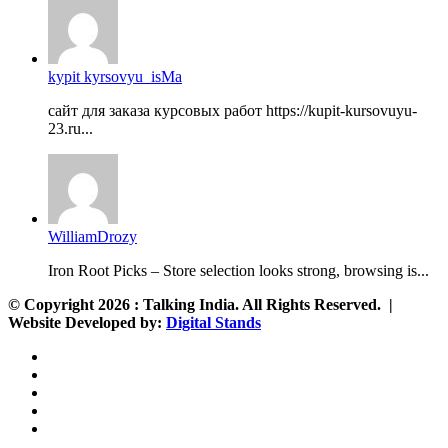
kypit kyrsovyu_isMa
сайт для заказа курсовых работ https://kupit-kursovuyu-
23.ru...
WilliamDrozy
Iron Root Picks – Store selection looks strong, browsing is...
© Copyright 2026 : Talking India. All Rights Reserved. |
Website Developed by:
Digital Stands
RSS
Facebook
X
YouTube
Instagram