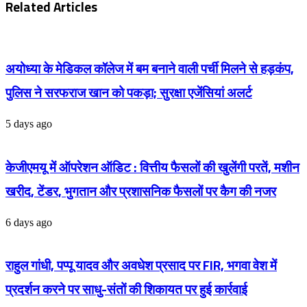
Related Articles
से
पीएम
बड़ा
मोदी
झटका,
ने
60
किया
करोड़
स्वागत,
जमा
अयोध्या के मेडिकल कॉलेज में बम बनाने वाली पर्ची मिलने से हड़कंप,
कल
किए
मुंबई
पुलिस ने सरफराज खान को पकड़ा; सुरक्षा एजेंसियां अलर्ट
बिना
में
नहीं
करेंगे
जा
मुलाकात
5 days ago
सकतीं
विदेश
केजीएमयू में ऑपरेशन ऑडिट : वित्तीय फैसलों की खुलेंगी परतें, मशीन
खरीद, टेंडर, भुगतान और प्रशासनिक फैसलों पर कैग की नजर
6 days ago
राहुल गांधी, पप्पू यादव और अवधेश प्रसाद पर FIR, भगवा वेश में
प्रदर्शन करने पर साधु-संतों की शिकायत पर हुई कार्रवाई