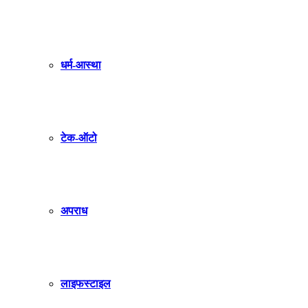
धर्म-आस्था
टेक-ऑटो
अपराध
लाइफस्टाइल