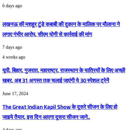
6 days ago
लखनऊ की मशहूर टुंडे कबाबी की दुकान के मालिक पर मौलाना ने
लगाए गंभीर आरोप, सीएम योगी से कार्रवाई की मांग
7 days ago
यूपी,
4 weeks ago
बिहार,
गुजरात,
यूपी, बिहार, गुजरात, महाराष्ट्र, राजस्थान के यात्रियों के लिए अच्छी
महाराष्ट्र,
राजस्थान
खबर, अब 31 अगस्त तक चलाई जाएंगी ये 30 स्पेशल ट्रेनें
के
यात्रियों
The
के
June 17, 2024
Great
लिए
Indian
अच्छी
The Great Indian Kapil Show के दूसरे सीजन के लिए हो
Kapil
खबर,
Show
अब
जाइये तैयार, इस दिन आएगा दूसरा सीजन जाने..
के
31
दूसरे
अगस्त
‘अदालत
सीजन
4 days ago
तक