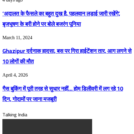
के
के
चलाई
फैसले
लिए
जाएंगी
‘अदालत के फैसले का बहुत दुख है, पहलवान लड़ाई जारी रखेंगे’,
का
हो
ये
बहुत
जाइये
बृजभूषण के बरी होने पर बोले बजरंग पूनिया
30
दुख
तैयार,
स्पेशल
है,
इस
ट्रेनें
Ghazipur
पहलवान
March 11, 2024
दिन
दर्दनाक
लड़ाई
आएगा
हादसा,
जारी
दूसरा
Ghazipur दर्दनाक हादसा, बस पर गिरा हाईटेंशन तार, आग लगने से
बस
रखेंगे’,
सीजन
पर
बृजभूषण
10 लोगों की मौत
जाने..
गिरा
के
हाईटेंशन
बरी
गैस
तार,
April 4, 2026
होने
बुकिंग
आग
पर
में
लगने
बोले
गैस बुकिंग में पूरी तरह से सुधार नहीं… होम डिलीवरी में लग रहे 10
पूरी
से
बजरंग
तरह
10
दिन, गोदामों पर जाना मजबूरी
पूनिया
से
लोगों
सुधार
की
नहीं…
Talking India
मौत
होम
डिलीवरी
में
लग