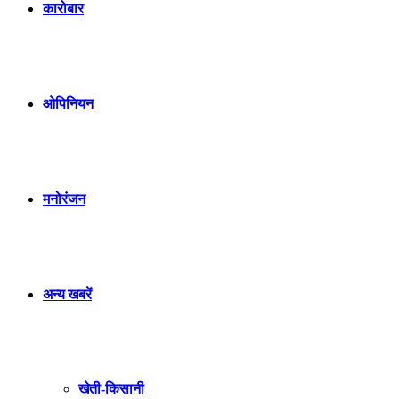
कारोबार
ओपिनियन
मनोरंजन
अन्य खबरें
खेती-किसानी