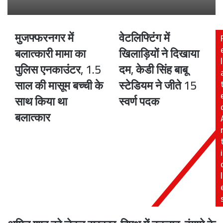
मुजफ्फरनगर में
वेटलिफ्टिंग में
मुजफ्फरनगर
वेटलिफ्टिंग
में
में
बलात्कारी मामा का
खिलाड़ियों ने दिखाया
बलात्कारी
खिलाड़ियों
l
पुलिस एनकाउंटर, 1.5
दम, केडी सिंह बाबू
मामा
ने
का
दिखाया
साल की मासूम बच्ची के
स्टेडियम ने जीते 15
पुलिस
दम,
साथ किया था
स्वर्ण पदक
एनकाउंटर,
केडी
1.5
सिंह
बलात्कार
साल
बाबू
की
स्टेडियम
मासूम
ने
i
बच्ची
जीते
के
15
साथ
स्वर्ण
l
किया
पदक
था
बलात्कार