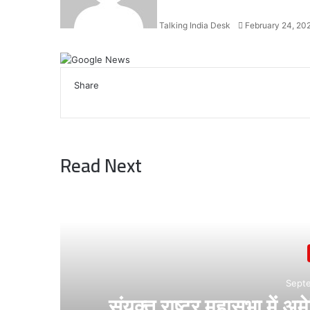
Talking India Desk
February 24, 20
Facebook
X
LinkedIn
WhatsApp
Telegram
Share
Facebook
X
LinkedIn
WhatsApp
Telegram
Read Next
Sept
संयुक्त राष्ट्र महासभा में अ