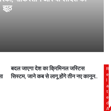
झूठ
ग्लादेश का झूठ
बदल जाएगा देश का क्रिमिनल जस्टिस
R
बदल
ी साजिश?
जाएगा
e
सा
सिस्टम, जाने कब से लागू होंगे तीन नए कानून..
देश
l
का
a
क्रिमिनल
t
जस्टिस
e
सिस्टम,
d
जाने
A
कब