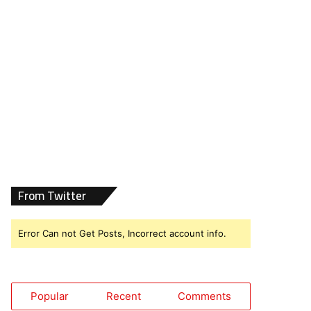
From Twitter
Error Can not Get Posts, Incorrect account info.
Popular
Recent
Comments