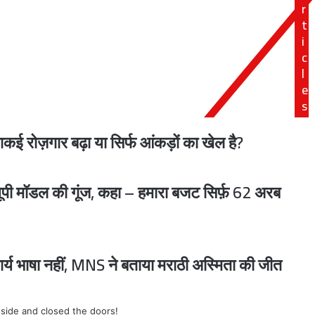
r
से
t
लागू
i
होंगे
तीन
c
नए
l
कानून..
e
s
िन्द यादव उर्फ टिंकू वारंट के आधार पर गिरफ्तार
कई रोज़गार बढ़ा या सिर्फ आंकड़ों का खेल है?
 यूपी मॉडल की गूंज, कहा – हमारा बजट सिर्फ़ 62 अरब
 चुप रहने पर मजबूर किया गया?
वार्य भाषा नहीं, MNS ने बताया मराठी अस्मिता की जीत
 होगी?