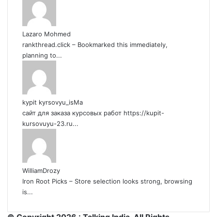
Lazaro Mohmed
rankthread.click – Bookmarked this immediately,
planning to...
kypit kyrsovyu_isMa
сайт для заказа курсовых работ https://kupit-
kursovuyu-23.ru...
WilliamDrozy
Iron Root Picks – Store selection looks strong, browsing
is...