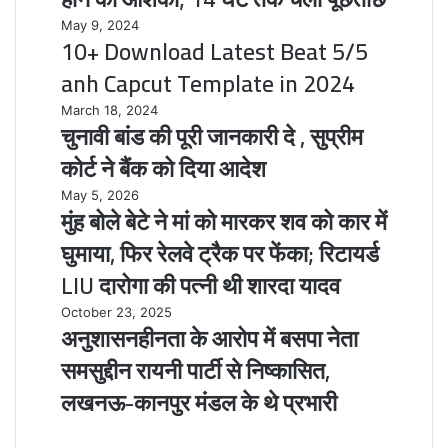
:
10+
May 9, 2024
रमाशंकर
10+ Download Latest Beat 5/5
Download
के
Latest
anh Capcut Template in 2024
घर
Beat
से
5/5
चुनावी
March 18, 2024
मिला
चुनावी बांड की पूरी जानकारी दे , सुप्रीम
anh
बांड
बैग,
Capcut
की
कोर्ट ने बैंक को दिया आदेश
रुपये
Template
पूरी
और
in
जानकारी
मुंह
May 5, 2026
अहम
मुंह बोले बेटे ने मां को मारकर शव को कार में
2024
दे
बोले
कागजात
,
बेटे
घुमाया, फिर रेलवे ट्रैक पर फेंका; रिटायर्ड
होने
सुप्रीम
ने
की
LIU दारोगा की पत्नी थी शारदा यादव
कोर्ट
मां
आशंका;
ने
को
14
अनुशासनहीनता
October 23, 2025
बैंक
मारकर
अनुशासनहीनता के आरोप में बसपा नेता
घंटे
के
को
शव
तक
आरोप
समसुद्दीन रायनी पार्टी से निष्कासित,
दिया
को
चली
में
आदेश
कार
लखनऊ-कानपुर मंडल के थे प्रभारी
पूछताछ
बसपा
में
नेता
घुमाया,
समसुद्दीन
फिर