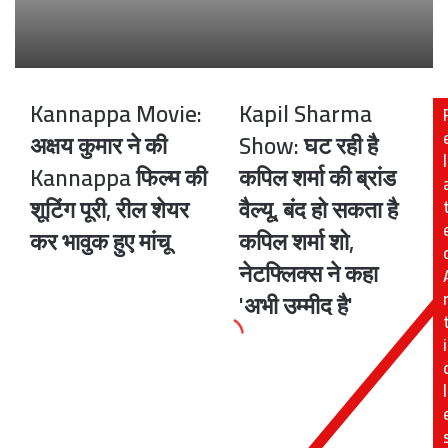
Kannappa Movie:
Kapil Sharma
Kannappa
Kapil
Movie:
Sharma
अक्षय कुमार ने की
Show: घट रही है
अक्षय
Show:
l
Kannappa फिल्म की
कपिल शर्मा की ब्रांड
कुमार
घट
ने
रही
शूटिंग पूरी, रील शेयर
वैल्यू, बंद हो सकता है
की
है
कर भावुक हुए मांचू
कपिल शर्मा शो,
Kannappa
कपिल
फिल्म
शर्मा
नेटफ्लिक्स ने कहा
की
की
'अभी उम्मीद है'
शूटिंग
ब्रांड
पूरी,
वैल्यू,
i
रील
बंद
शेयर
हो
कर
सकता
l
भावुक
है
हुए
कपिल
मांचू
शर्मा