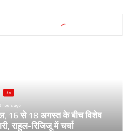
देश
2 hours ago
, 16 से 18 अगस्त के बीच विशेष
री, राहुल-रिजिजू में चर्चा