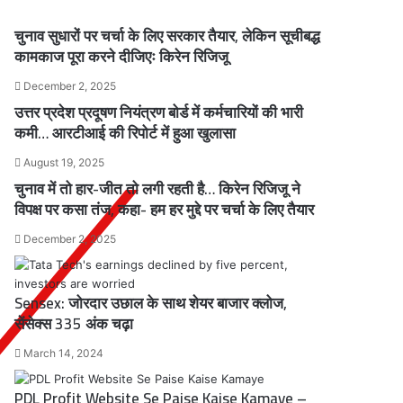
चुनाव सुधारों पर चर्चा के लिए सरकार तैयार, लेकिन सूचीबद्ध
कामकाज पूरा करने दीजिएः किरेन रिजिजू
December 2, 2025
उत्तर प्रदेश प्रदूषण नियंत्रण बोर्ड में कर्मचारियों की भारी
कमी… आरटीआई की रिपोर्ट में हुआ खुलासा
August 19, 2025
चुनाव में तो हार-जीत तो लगी रहती है… किरेन रिजिजू ने
विपक्ष पर कसा तंज, कहा- हम हर मुद्दे पर चर्चा के लिए तैयार
December 2, 2025
Sensex: जोरदार उछाल के साथ शेयर बाजार क्लोज,
सेंसेक्स 335 अंक चढ़ा
March 14, 2024
PDL Profit Website Se Paise Kaise Kamaye –