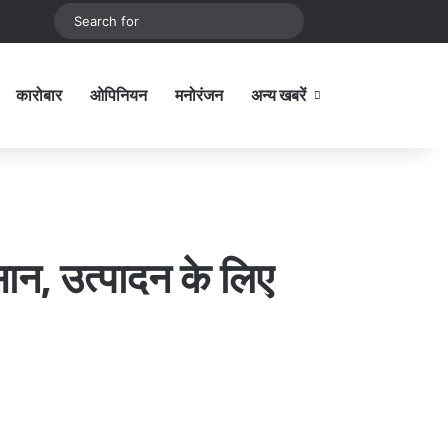
be
stagram
Sidebar
Switch skin
Search
for
कारोबार
ओपिनियन
मनोरंजन
अन्य खबरें
Sidebar
न, उत्पादन के लिए