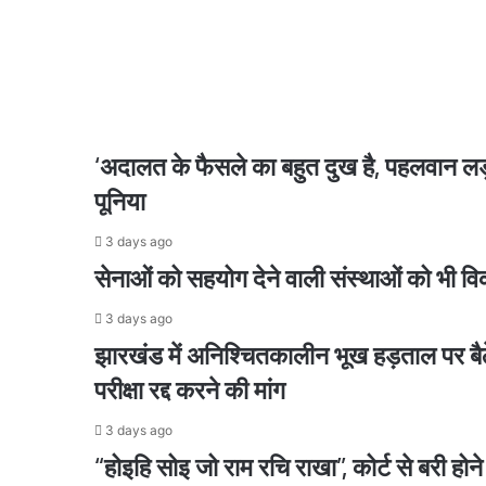
विपक्ष नहीं चलने दे रहा सदन; जेपीएससी परीक्षा पर नही
ने
दर्ज
कराई
FIR
2 days ago
‘राम मंदिर के विरोध में थी कांग्रेस’, चढ़ावा विवाद प
‘अदालत के फैसले का बहुत दुख है, पहलवान लड़ाई
पूनिया
2 days ago
E20 के विरोध में अरविंद केजरीवाल का पीएम हाउस तक मा
3 days ago
सेनाओं को सहयोग देने वाली संस्थाओं को भी वि
3 days ago
2 days ago
झारखंड में अनिश्चितकालीन भूख हड़ताल पर बैठे
परीक्षा रद्द करने की मांग
3 days ago
“होइहि सोइ जो राम रचि राखा”, कोर्ट से बरी होन
2 days ago
बांकीपुर में बीजेपी की हार के बाद पीएम मोदी से मिले 