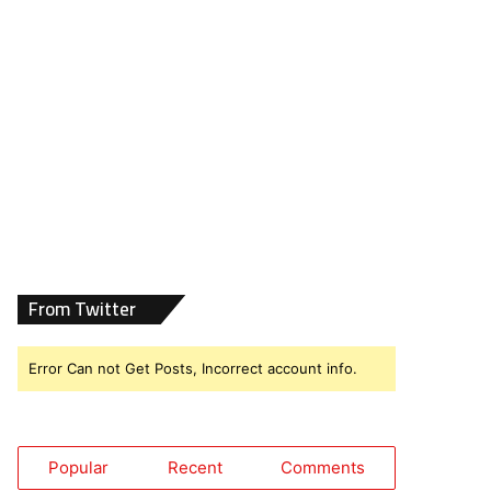
From Twitter
Error Can not Get Posts, Incorrect account info.
Popular
Recent
Comments