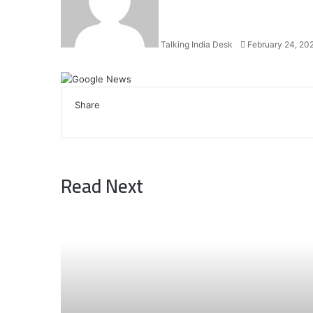
Talking India Desk
February 24, 20
Facebook
X
LinkedIn
WhatsApp
Telegram
Share
Facebook
X
LinkedIn
WhatsApp
Telegram
Read Next