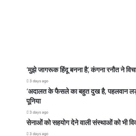
पर
लगाया
2 days ago
आरोप
कहा
व्हाट्सएप
करते
हैं
हैक
2 days ago
विपक्ष नहीं चलने दे रहा सदन; जेपीएससी परीक्षा पर नही
‘मुझे जागरूक हिंदू बनना है’, कंगना रनौत ने
3 days ago
2 days ago
‘अदालत के फैसले का बहुत दुख है, पहलवान लड़ाई
‘राम मंदिर के विरोध में थी कांग्रेस’, चढ़ावा विवाद प
पूनिया
3 days ago
2 days ago
सेनाओं को सहयोग देने वाली संस्थाओं को भी वि
E20 के विरोध में अरविंद केजरीवाल का पीएम हाउस तक मा
3 days ago