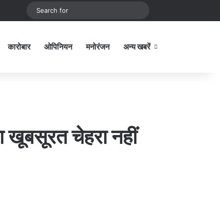
be
stagram
Sidebar
Switch skin
Search
for
कारोबार
ओपिनियन
मनोरंजन
अन्य खबरें
Sidebar
ा खूबसूरत चेहरा नहीं