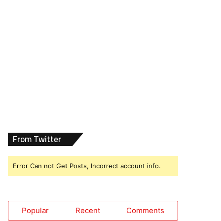
From Twitter
Error Can not Get Posts, Incorrect account info.
Popular
Recent
Comments