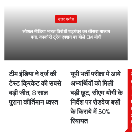
उत्तर प्रदेश
सोशल मीडिया भारत विरोधी षड्यंत्र का तीसरा माध्यम
बना, काकोरी ट्रेन एक्शन पर बोले CM योगी
टीम इंडिया ने दर्ज की
यूपी भर्ती परीक्षा में आये
टीम
यूपी
इंडिया
भर्ती
टेस्ट क्रिकेट की सबसे
अभ्यर्थियों को मिली
ने
परीक्षा
l
बड़ी जीत, 8 साल
बड़ी छूट, सीएम योगी के
दर्ज
में
की
आये
पुराना कीर्तिमान ध्वस्त
निर्देश पर रोडवेज बसों
टेस्ट
अभ्यर्थियों
के किराये में 50%
क्रिकेट
को
की
मिली
रियायत
सबसे
बड़ी
बड़ी
छूट,