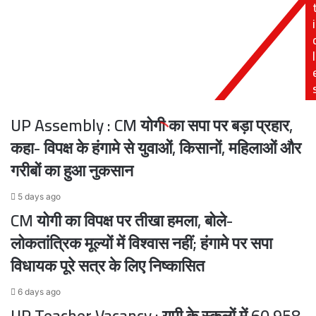
जीत,
सीएम
i
8
योगी
साल
के
पुराना
निर्देश
l
कीर्तिमान
पर
ध्वस्त
रोडवेज
बसों
के
UP Assembly : CM योगी का सपा पर बड़ा प्रहार,
किराये
में
कहा- विपक्ष के हंगामे से युवाओं, किसानों, महिलाओं और
50%
गरीबों का हुआ नुकसान
रियायत
5 days ago
CM योगी का विपक्ष पर तीखा हमला, बोले-
लोकतांत्रिक मूल्यों में विश्वास नहीं; हंगामे पर सपा
विधायक पूरे सत्र के लिए निष्कासित
6 days ago
UP Teacher Vacancy : यूपी के स्कूलों में 60,958