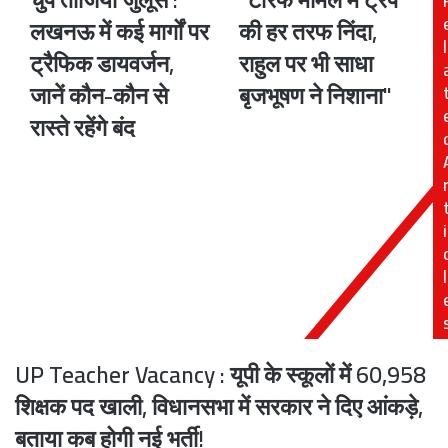
ताजिया
मामले
लखनऊ में कई मार्गों पर
की हर तरफ निंदा,
जुलूस
में
l
ट्रैफिक डायवर्जन,
राहुल पर भी साधा
:
ट्रंप
लखनऊ
की
जानें कौन-कौन से
बृजभूषण ने निशाना"
में
हर
रास्ते रहेंगे बंद
कई
तरफ
मार्गों
निंदा,
पर
राहुल
ट्रैफिक
पर
डायवर्जन,
भी
i
जानें
साधा
कौन-
बृजभूषण
कौन
ने
l
से
निशाना"
रास्ते
रहेंगे
बंद
UP Teacher Vacancy : यूपी के स्कूलों में 60,958
शिक्षक पद खाली, विधानसभा में सरकार ने दिए आंकड़े,
बताया कब होगी नई भर्ती!