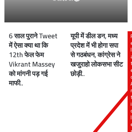
6 साल पुराने Tweet
यूपी में डील डन, मध्य
6
यूपी
साल
में
में ऐसा क्या था कि
प्रदेश में भी होगा सपा
पुराने
डील
l
12th फेल फेम
से गठबंधन, कांग्रेस ने
Tweet
डन,
में
मध्य
Vikrant Massey
खजुराहो लोकसभा सीट
ऐसा
प्रदेश
को मांगनी पड़ गई
छोड़ी..
क्या
में
था
भी
माफी..
कि
होगा
12th
सपा
फेल
से
i
फेम
गठबंधन,
Vikrant
कांग्रेस
Massey
ने
l
को
खजुराहो
मांगनी
लोकसभा