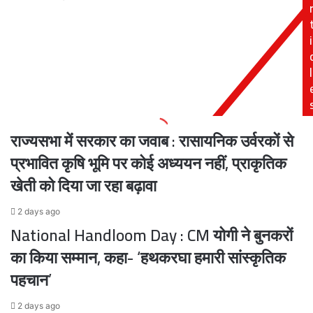
राहुल
सितंबर
गांधी
से
i
ने
नहीं
जताया
कर
संदेह,
पाएंगे
l
बोले-
रजिस्टर्ड
एग्जिट
पोस्ट
पोल
कुछ
राज्यसभा में सरकार का जवाब : रासायनिक उर्वरकों से
और
नतीजे
प्रभावित कृषि भूमि पर कोई अध्ययन नहीं, प्राकृतिक
कुछ
खेती को दिया जा रहा बढ़ावा
और
2 days ago
National Handloom Day : CM योगी ने बुनकरों
का किया सम्मान, कहा- ‘हथकरघा हमारी सांस्कृतिक
पहचान’
2 days ago