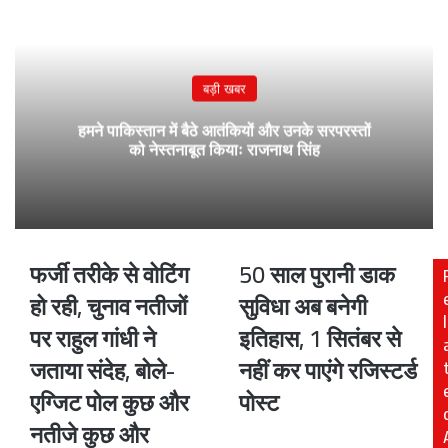
बड़ी खबर
हमने पाकिस्तान में बैठे आतंकियों और उनके सरपरस्तों
को नेस्तनाबूत कियाः राजनाथ सिंह
फर्जी तरीके से वोटिंग
50 साल पुरानी डाक
फर्जी
50
तरीके
साल
हो रही, चुनाव नतीजों
सुविधा अब बनेगी
से
पुरानी
l
पर राहुल गांधी ने
इतिहास, 1 सितंबर से
वोटिंग
डाक
हो
सुविधा
जताया संदेह, बोले-
नहीं कर पाएंगे रजिस्टर्ड
रही,
अब
एग्जिट पोल कुछ और
पोस्ट
चुनाव
बनेगी
नतीजों
इतिहास,
नतीजे कुछ और
पर
1