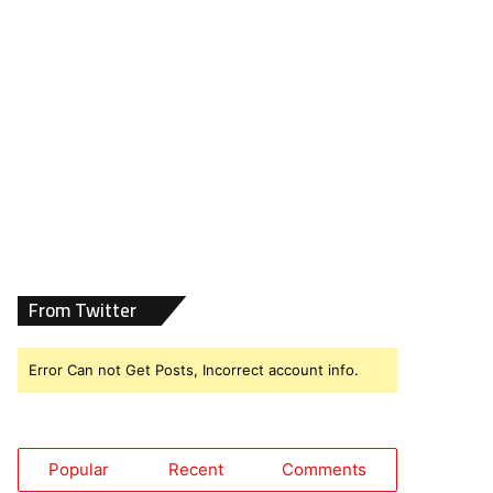
From Twitter
Error Can not Get Posts, Incorrect account info.
Popular
Recent
Comments