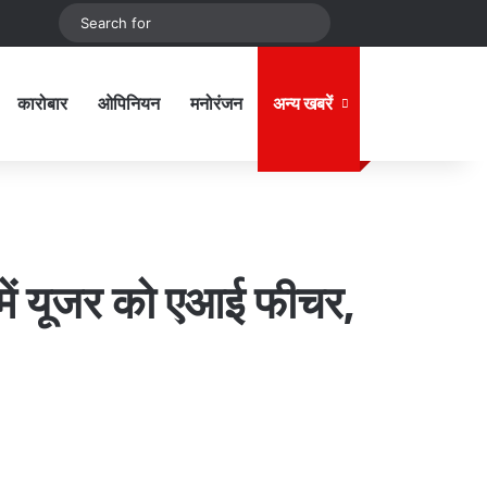
be
stagram
Sidebar
Switch skin
Search
for
कारोबार
ओपिनियन
मनोरंजन
अन्य खबरें
Sidebar
 में यूजर को एआई फीचर,