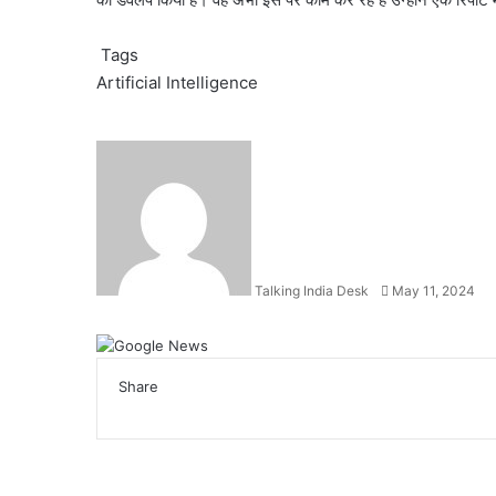
Tags
Artificial Intelligence
Send
an
email
Talking India Desk
May 11, 2024
Facebook
X
LinkedIn
WhatsApp
Telegram
Share
Facebook
X
LinkedIn
WhatsApp
Telegram