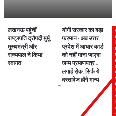
लखनऊ पहुंचीं
योगी सरकार का बड़ा
लखनऊ
योगी
पहुंचीं
सरकार
राष्ट्रपति द्रौपदी मुर्मू,
फरमान : अब उत्तर
राष्ट्रपति
का
l
मुख्यमंत्री और
प्रदेश में आधार कार्ड
द्रौपदी
बड़ा
मुर्मू,
फरमान
राज्यपाल ने किया
को नहीं माना जाएगा
मुख्यमंत्री
:
स्वागत
जन्म प्रमाणपत्र...
और
अब
राज्यपाल
उत्तर
लगाई रोक, सिर्फ ये
ने
प्रदेश
दस्तावेज होंगे मान्य
किया
में
स्वागत
आधार
i
कार्ड
को
नहीं
l
माना
जाएगा
जन्म