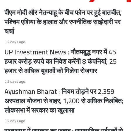
प्रमाणपत्र...
पीएम मोदी और नेतन्याहू के बीच फोन पर हुई बातचीत,
लगाई
रोक,
पश्चिम एशिया के हालात और रणनीतिक साझेदारी पर
सिर्फ
चर्चा
ये
दस्तावेज
2 days ago
होंगे
UP Investment News : गौतमबुद्ध नगर में 45
मान्य
हजार करोड़ रुपये का निवेश करेंगी 8 कंपनियां, 25
हजार से अधिक युवाओं को मिलेगा रोजगार
2 days ago
Ayushman Bharat : नियम तोड़ने पर 2,359
अस्पताल योजना से बाहर, 1,200 से अधिक निलंबित;
लोकसभा में सरकार का खुलासा
2 days ago
राज्यसभा में सरकार का जवाब : रासायनिक उर्वरकों से