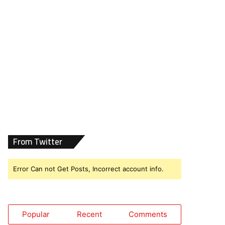
From Twitter
Error Can not Get Posts, Incorrect account info.
Popular
Recent
Comments