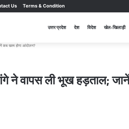
tact Us
Terms & Condition
RSS
Facebook
X
YouTu
In
होम
उत्तर प्रदेश
देश
विदेश
खेल-खिलाड़ी
ानें कब खत्म होगा आंदोलन?
गे ने वापस ली भूख हड़ताल; जाने