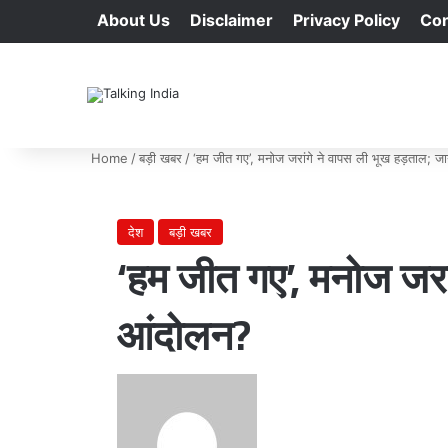
About Us
Disclaimer
Privacy Policy
Con
Home
/
बड़ी खबर
/
‘हम जीत गए’, मनोज जरांगे ने वापस ली भूख हड़ताल; ज
देश
बड़ी खबर
‘हम जीत गए’, मनोज जरां
आंदोलन?
Send
an
email