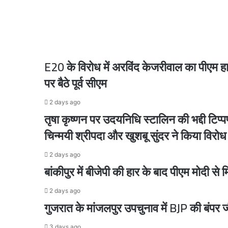
पुलिस
ने
इनाम
बढ़ाकर
23 hours ago
चेहल्लुम में बिरयानी की लूट, छीना-झपटी में कई लोगों
किया
एक
E20 के विरोध में अरविंद केजरीवाल का पीएम हाउ
लाख
पर बैठे पूर्व सीएम
23 hours ago
2 days ago
तृषा कृष्णन पर उदयनिधि स्टालिन की भद्दी टिप्प
चिन्मयी श्रीपदा और खुशबू सुंदर ने किया विरोध
2 days ago
2 days ago
बांकीपुर में बीजेपी की हार के बाद पीएम मोदी से
2 days ago
गुजरात के मांजलपुर उपचुनाव में BJP की बंपर
2 days ago
3 days ago