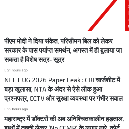
किया
भारत
लाठीचार्ज
गौरव
l
ट्रेनें;
एक
ही
सफर
पीएम मोदी ने दिया संकेत, परिसीमन बिल को लेकर
में
करें
सरकार के पास पर्याप्त समर्थन, अगस्त में ही बुलाया जा
4
सकता है विशेष सत्र- सूत्र
ज्योतिर्लिंग
और
21 hours ago
दक्षिण
NEET UG 2026 Paper Leak : CBI चार्जशीट में
भारत
के
बड़ा खुलासा, NTA के अंदर से ऐसे लीक हुआ
दर्शन
प्रश्नपत्र, CCTV और सुरक्षा व्यवस्था पर गंभीर सवाल
22 hours ago
महाराष्ट्र में डॉक्टरों की अब अनिश्चितकालीन हड़ताल,
हाथों में तख्ती लेकर ‘No CCMP’ के लगाए नारे, कोर्ट