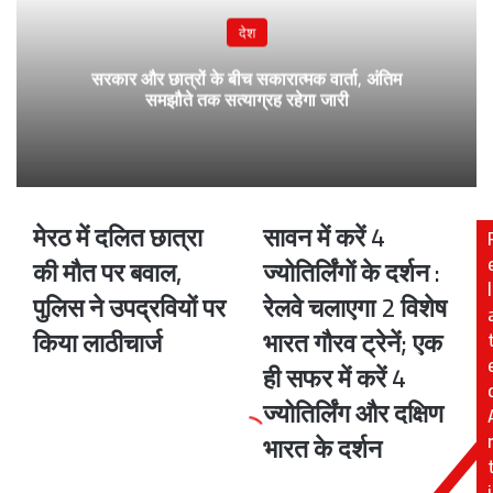
देश
सरकार और छात्रों के बीच सकारात्मक वार्ता, अंतिम
समझौते तक सत्याग्रह रहेगा जारी
मेरठ में दलित छात्रा
सावन में करें 4
मेरठ
सावन
में
में
की मौत पर बवाल,
ज्योतिर्लिंगों के दर्शन :
दलित
करें
l
पुलिस ने उपद्रवियों पर
रेलवे चलाएगा 2 विशेष
छात्रा
4
की
ज्योतिर्लिंगों
किया लाठीचार्ज
भारत गौरव ट्रेनें; एक
मौत
के
ही सफर में करें 4
पर
दर्शन
बवाल,
:
ज्योतिर्लिंग और दक्षिण
पुलिस
रेलवे
भारत के दर्शन
ने
चलाएगा
उपद्रवियों
2
i
पर
विशेष