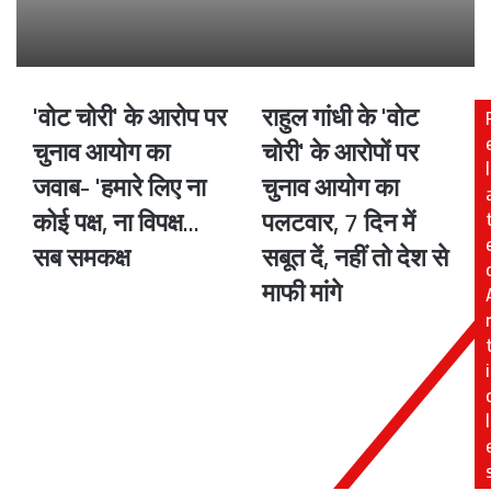
'वोट चोरी' के आरोप पर
राहुल गांधी के 'वोट
'वोट
राहुल
चोरी'
गांधी
चुनाव आयोग का
चोरी' के आरोपों पर
के
के
l
जवाब- 'हमारे लिए ना
चुनाव आयोग का
आरोप
'वोट
पर
चोरी'
कोई पक्ष, ना विपक्ष...
पलटवार, 7 दिन में
चुनाव
के
सब समकक्ष
सबूत दें, नहीं तो देश से
आयोग
आरोपों
का
पर
माफी मांगे
जवाब-
चुनाव
'हमारे
आयोग
लिए
का
i
ना
पलटवार,
कोई
7
पक्ष,
दिन
l
ना
में
विपक्ष...
सबूत
सब
दें,