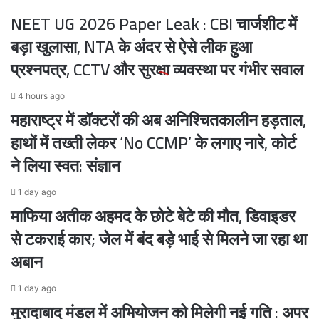
समकक्ष
नहीं
NEET UG 2026 Paper Leak : CBI चार्जशीट में
तो
देश
बड़ा खुलासा, NTA के अंदर से ऐसे लीक हुआ
से
प्रश्नपत्र, CCTV और सुरक्षा व्यवस्था पर गंभीर सवाल
माफी
मांगे
4 hours ago
महाराष्ट्र में डॉक्टरों की अब अनिश्चितकालीन हड़ताल,
हाथों में तख्ती लेकर ‘No CCMP’ के लगाए नारे, कोर्ट
ने लिया स्वत: संज्ञान
1 day ago
माफिया अतीक अहमद के छोटे बेटे की मौत, डिवाइडर
से टकराई कार; जेल में बंद बड़े भाई से मिलने जा रहा था
अबान
1 day ago
मुरादाबाद मंडल में अभियोजन को मिलेगी नई गति : अपर