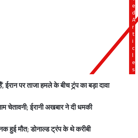
बना
 पूरी तरह खुलेगा- डोनाल्ड ट्रंप
e
सकते
d
हैं
A
खालिस्तानी
r
आतंकी,
t
खुफिया
ोली, हत्या के मामले में दबोचा गया संदिग्ध
i
विभाग
ने
c
जारी
l
किया
e
अलर्ट
s
गाड़ी; एक की मौत, 17 घायल
, ईरान पर ताजा हमले के बीच ट्र्ंप का बड़ा दावा
ेआम चेतावनी; ईरानी अखबार ने दी धमकी
 इस्तीफा, शेख हसीना को फोन करने पर मचा था बवाल
क हुई मौत; डोनाल्ड ट्रंप के थे करीबी