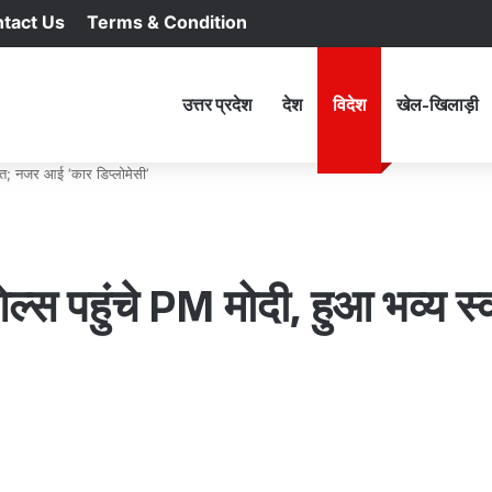
tact Us
Terms & Condition
RSS
Facebook
X
YouTu
In
होम
उत्तर प्रदेश
देश
विदेश
खेल-खिलाड़ी
ागत; नजर आई ‘कार डिप्लोमेसी’
शेल्स पहुंचे PM मोदी, हुआ भव्य