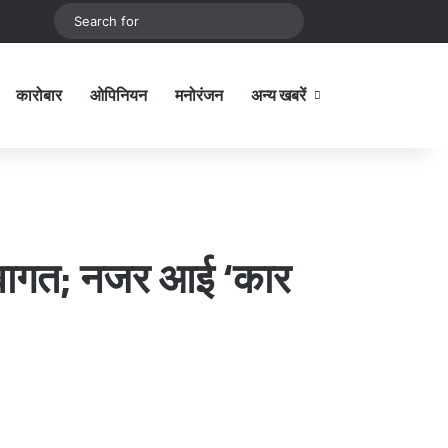
be
stagram
Sidebar
Switch skin
Search
for
कारोबार
ओपिनियन
मनोरंजन
अन्य खबरें
Sidebar
 स्वागत; नजर आई ‘कार