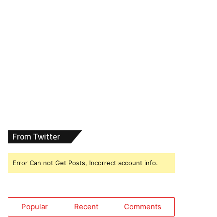
From Twitter
Error Can not Get Posts, Incorrect account info.
Popular
Recent
Comments