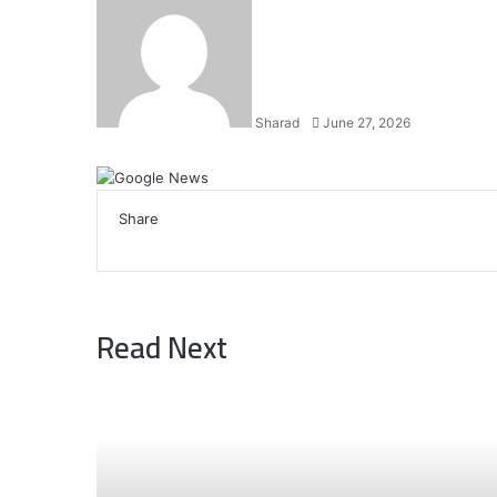
an
email
Sharad
June 27, 2026
Facebook
X
LinkedIn
WhatsApp
Telegram
Share
Facebook
X
LinkedIn
WhatsApp
Telegram
Read Next