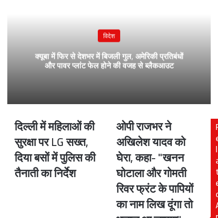
विदेश
क्यूबा में फिर से देशभर में बिजली गुल, अमेरिकी प्रतिबंधों
और पावर प्लांट फेल होने की वजह से ब्लैकआउट
दिल्ली में महिलाओं की
ओपी राजभर ने
दिल्ली
ओपी
में
राजभर
सुरक्षा पर LG सख्त,
अखिलेश यादव को
महिलाओं
ने
l
दिया बसों में पुलिस की
घेरा, कहा- "खनन
की
अखिलेश
सुरक्षा
यादव
तैनाती का निर्देश
घोटाला और गोमती
पर
को
रिवर फ्रंट के पापियों
LG
घेरा,
सख्त,
कहा-
का नाम लिख दूंगा तो
दिया
"खनन
बसों
घोटाला