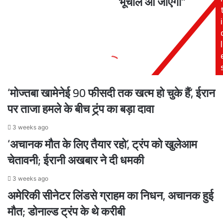
भूचाल आ जाएगा"
में
और
i
पुलिस
गोमती
की
रिवर
तैनाती
फ्रंट
l
का
के
निर्देश
पापियों
का
नाम
‘मोज्तबा खामेनेई 90 फीसदी तक खत्म हो चुके हैं’, ईरान
लिख
दूंगा
पर ताजा हमले के बीच ट्र्ंप का बड़ा दावा
तो
भूचाल
3 weeks ago
आ
‘अचानक मौत के लिए तैयार रहो’, ट्रंप को खुलेआम
जाएगा"
चेतावनी; ईरानी अखबार ने दी धमकी
3 weeks ago
अमेरिकी सीनेटर लिंडसे ग्राहम का निधन, अचानक हुई
मौत; डोनाल्ड ट्रंप के थे करीबी