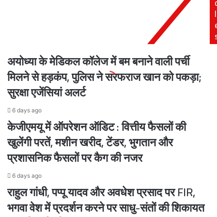
बोले
ने
l
CM
सरोजनीनगर
योगी,
थाने
दिवाली
में
से
दर्ज
अयोध्या के मेडिकल कॉलेज में बम बनाने वाली पर्ची
पहले
कराई
युवाओं
रिपोर्ट
मिलने से हड़कंप, पुलिस ने सरफराज खान को पकड़ा;
के
सुरक्षा एजेंसियां अलर्ट
लिए
विशेष
6 days ago
उपहार
केजीएमयू में ऑपरेशन ऑडिट : वित्तीय फैसलों की
खुलेंगी परतें, मशीन खरीद, टेंडर, भुगतान और
प्रशासनिक फैसलों पर कैग की नजर
6 days ago
राहुल गांधी, पप्पू यादव और अवधेश प्रसाद पर FIR,
भगवा वेश में प्रदर्शन करने पर साधु-संतों की शिकायत