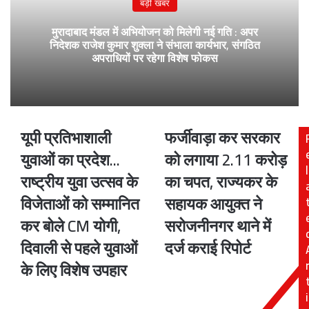
बड़ी खबर
मुरादाबाद मंडल में अभियोजन को मिलेगी नई गति : अपर
निदेशक राजेश कुमार शुक्ला ने संभाला कार्यभार, संगठित
अपराधियों पर रहेगा विशेष फोकस
यूपी प्रतिभाशाली
फर्जीवाड़ा कर सरकार
यूपी
फर्जीवाड़ा
प्रतिभाशाली
कर
युवाओं का प्रदेश...
को लगाया 2.11 करोड़
युवाओं
सरकार
l
राष्ट्रीय युवा उत्सव के
का चपत, राज्यकर के
का
को
प्रदेश...
लगाया
विजेताओं को सम्मानित
सहायक आयुक्त ने
राष्ट्रीय
2.11
कर बोले CM योगी,
सरोजनीनगर थाने में
युवा
करोड़
उत्सव
का
दिवाली से पहले युवाओं
दर्ज कराई रिपोर्ट
के
चपत,
के लिए विशेष उपहार
विजेताओं
राज्यकर
को
के
i
सम्मानित
सहायक
कर
आयुक्त