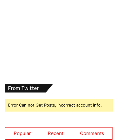
From Twitter
Error Can not Get Posts, Incorrect account info.
Popular
Recent
Comments