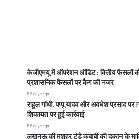
पर
आधुनिक,
2 days ago
व्यावहारिक
कानून
लाने
पर
दिया
जोर
2 days ago
केजीएमयू में ऑपरेशन ऑडिट : वित्तीय फैसलों क
प्रशासनिक फैसलों पर कैग की नजर
2 days ago
5 days ago
राहुल गांधी, पप्पू यादव और अवधेश प्रसाद पर FI
शिकायत पर हुई कार्रवाई
2 days ago
प्रयागराज में दिल दहला देने वाली वारदात, रात के अंधेरे
5 days ago
लखनऊ की मशहूर टुंडे कबाबी की दुकान के माल