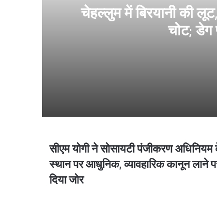
चेहल्लुम में बिरयानी की लू
चोट; डेग 
21 hours ago
चेहल्लुम में बिरयानी की लूट, छीना-झपटी में कई लोगों
22 hours ago
सीएम योगी ने सोसायटी पंजीकरण अधिनियम 
सीएम
योगी
स्थान पर आधुनिक, व्यावहारिक कानून लाने प
ने
दिया जोर
सोसायटी
पंजीकरण
2 days ago
अधिनियम
के
स्थान