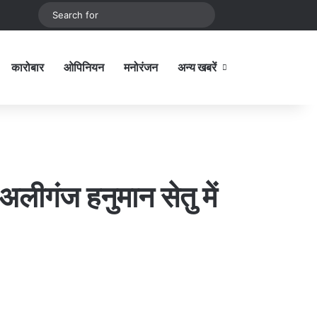
be
stagram
Sidebar
Switch skin
Search
for
कारोबार
ओपिनियन
मनोरंजन
अन्य खबरें
Sidebar
अलीगंज हनुमान सेतु में