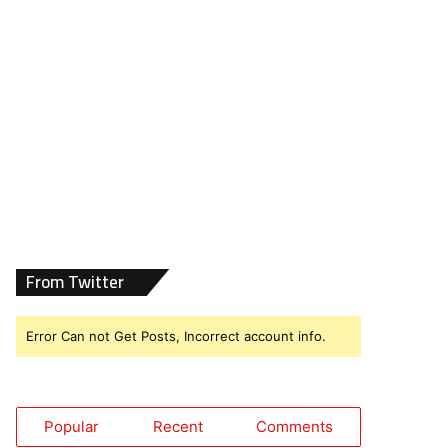
From Twitter
Error Can not Get Posts, Incorrect account info.
Popular
Recent
Comments