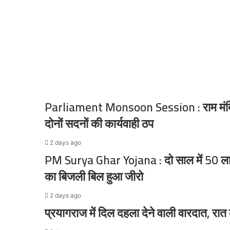
डिप्टी
2 days ago
लीडर
परिसीमन बिल पर बढ़ी हलचल, 16 से 18 अगस्त के बीच व
पद
से
हटाया,
अशोक
मित्तल
2 days ago
चेहल्लुम में बिरयानी की लूट, छीना-झपटी में कई लोगों
को
मिलेगी
Parliament Monsoon Session : राम मंदिर चढ
नई
जिम्मेदारी
दोनों सदनों की कार्यवाही ठप
2 days ago
2 days ago
PM Surya Ghar Yojana : दो साल में 50 लाख 
का बिजली बिल हुआ जीरो
2 days ago
2 days ago
प्रयागराज में दिल दहला देने वाली वारदात, रात के