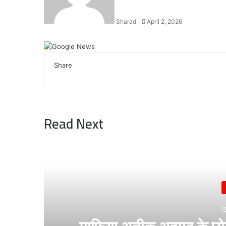
Sharad
April 2, 2026
Facebook
X
LinkedIn
WhatsApp
Telegram
Share
Facebook
X
LinkedIn
WhatsApp
Telegram
Read Next
1