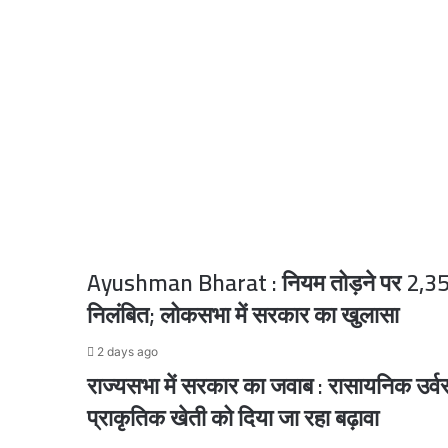
न्यायाधीश
की
नियुक्ति
की
प्रक्रिया
1 day ago
शुरू,
‘दोपहर 12 बजे आंख खुलती है’, सीएम योगी के तंज 
न्यायमूर्ति
सूर्यकांत
रेस
में
सबसे
1 day ago
‘आपके मन में कुछ और चल रहा होगा, मैं तो बाबा बागेश्वर 
आगे
Ayushman Bharat : नियम तोड़ने पर 2,35
निलंबित; लोकसभा में सरकार का खुलासा
2 days ago
सरकार और छात्रों के बीच सकारात्मक वार्ता, अंतिम स
2 days ago
राज्यसभा में सरकार का जवाब : रासायनिक उर्वरक
प्राकृतिक खेती को दिया जा रहा बढ़ावा
2 days ago