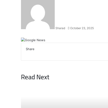
an
email
Sharad
October 23, 2025
Facebook
X
LinkedIn
WhatsApp
Telegram
Share
Facebook
X
LinkedIn
WhatsApp
Telegram
Read Next