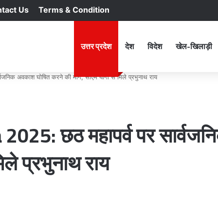
tact Us
Terms & Condition
RSS
Facebook
X
YouTu
In
होम
उत्तर प्रदेश
देश
विदेश
खेल-खिलाड़ी
िक अवकाश घोषित करने की मांग, सीएम योगी से मिले प्रभुनाथ राय
025: छठ महापर्व पर सार्वजन
िले प्रभुनाथ राय