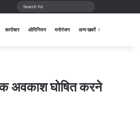
be
stagram
Sidebar
Switch skin
Search
for
कारोबार
ओपिनियन
मनोरंजन
अन्य खबरें
Sidebar
िक अवकाश घोषित करने