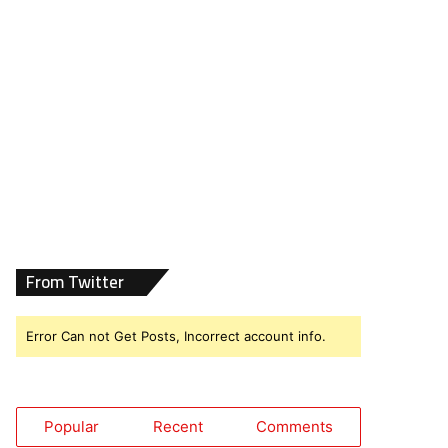
From Twitter
Error Can not Get Posts, Incorrect account info.
Popular
Recent
Comments