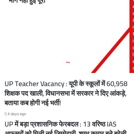
मांगें नहीं हुईं पूरी
प्रदेशव्यापी
में
आंदोलन,
लापरवाही
कई
अक्षम्य
सालों
से
मांगें
i
नहीं
हुईं
पूरी
l
UP Teacher Vacancy : यूपी के स्कूलों में 60,958
शिक्षक पद खाली, विधानसभा में सरकार ने दिए आंकड़े,
बताया कब होगी नई भर्ती!
4 days ago
UP में बड़ा प्रशासनिक फेरबदल : 13 वरिष्ठ IAS
अफसरों को मिली नई जिम्मेदारी, शम्भू कुमार बने बरेली