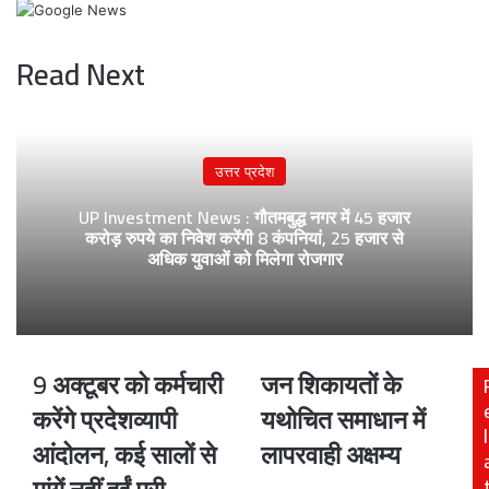
Read Next
उत्तर प्रदेश
UP Investment News : गौतमबुद्ध नगर में 45 हजार
करोड़ रुपये का निवेश करेंगी 8 कंपनियां, 25 हजार से
अधिक युवाओं को मिलेगा रोजगार
9 अक्टूबर को कर्मचारी
जन शिकायतों के
9
जन
अक्टूबर
शिकायतों
करेंगे प्रदेशव्यापी
यथोचित समाधान में
को
के
l
आंदोलन, कई सालों से
लापरवाही अक्षम्य
कर्मचारी
यथोचित
करेंगे
समाधान