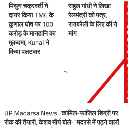
मिथुन चक्रवर्ती ने
राहुल गांधी ने लिखा
मिथुन
राहुल
चक्रवर्ती
गांधी
दायर किया TMC के
रेलमंत्री को पत्र,
ने
ने
l
कुणाल घोष पर 100
रायबरेली के लिए की ये
दायर
लिखा
किया
रेलमंत्री
करोड़ के मानहानि का
मांग
TMC
को
मुकदमा, Kunal ने
के
पत्र,
कुणाल
रायबरेली
किया पलटवार
घोष
के
पर
लिए
100
की
i
करोड़
ये
के
मांग
मानहानि
l
का
मुकदमा,
Kunal
ने
UP Madarsa News : कामिल-फाजिल डिग्री पर
किया
पलटवार
रोक की तैयारी, केशव मौर्य बोले- ‘मदरसे में पढ़ने वालों