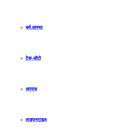
धर्म-आस्था
टेक-ऑटो
अपराध
लाइफस्टाइल