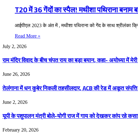
T20 में 36 गेंदों का स्पैल! मथीशा पथिराना बनाम 
आईपीएल 2023 के अंत में , मथीशा पथिराना को गेंद के साथ श्रीलंका क
Read More »
राम
July 2, 2026
मंदिर
विवाद
राम मंदिर विवाद के बीच चंपत राय का बड़ा बयान, कहा- अयोध्या में मेरी स
के
बीच
चंपत
तेलंगाना
June 26, 2026
राय
में
का
धन
तेलंगाना में धन कुबेर निकली तहसीलदार, ACB की रेड में अकूत संपत
बड़ा
कुबेर
बयान,
निकली
कहा-
तहसीलदार,
यूपी
June 2, 2026
अयोध्या
ACB
के
में
की
पशुपालन
यूपी के पशुपालन मंत्री बोले-योगी राज में गाय को देखकर कांप रहे क
मेरी
रेड
मंत्री
सेवा
में
बोले-
पूरी,
अकूत
योगी
लखनऊ
February 20, 2026
‘कलंक’
संपत्ति
राज
में