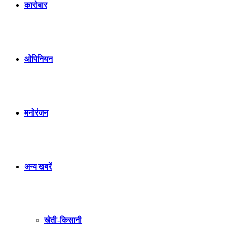
कारोबार
ओपिनियन
मनोरंजन
अन्य खबरें
खेती-किसानी