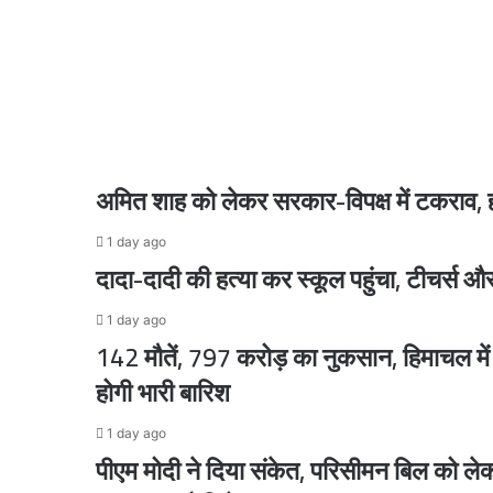
17 hours ago
सरकार और छात्रों के बीच सकारात्मक वार्ता, अंतिम स
18 hours ago
अमित शाह को लेकर सरकार-विपक्ष में टकराव, हं
1 day ago
18 hours ago
दादा-दादी की हत्या कर स्कूल पहुंचा, टीचर्स और
पीएम मोदी और नेतन्याहू के बीच फोन पर हुई बातचीत,
1 day ago
142 मौतें, 797 करोड़ का नुकसान, हिमाचल मे
18 hours ago
होगी भारी बारिश
1 day ago
पीएम मोदी ने दिया संकेत, परिसीमन बिल को लेकर
23 hours ago