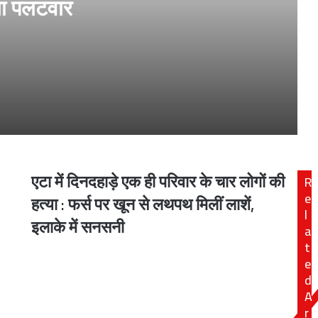
ा पलटवार
पर अखिलेश ने किया पलटवार
एटा में दिनदहाड़े एक ही परिवार के चार लोगों की
R
एटा
नहीं हूं’, IIT दिल्ली के छात्रों से बोले पीएम मोदी
में
e
हत्या : फर्स पर खून से लथपथ मिलीं लाशें,
दिनदहाड़े
l
इलाके में सनसनी
एक
a
ही
t
परिवार
शों के बीच शिक्षा सहयोग बढ़ाने पर सहमति
e
के
d
चार
A
लोगों
r
की