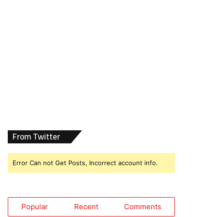
From Twitter
Error Can not Get Posts, Incorrect account info.
Popular
Recent
Comments