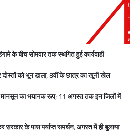
t
हत्या
मझौते तक सत्याग्रह रहेगा जारी
i
:
फर्स
c
पर
l
खून
e
से
s
Uttarakhand Cabinet Decisions : धामी कैबिनेट के बड़े फैसले, हाईकोर्ट परिसर, गौपालन, गंगा एक्सप्रेसवे विस्तार समेत कई प्रस्तावों को मंजूरी
लथपथ
मिलीं
गामे के बीच सोमवार तक स्थगित हुई कार्यवाही
लाशें,
इलाके
में
 दोस्तों को भून डाला, 8वीं के छात्र का खूनी खेल
सनसनी
 पश्चिम एशिया के हालात और रणनीतिक साझेदारी पर चर्चा
ं मानसून का भयानक रूप; 11 अगस्त तक इन जिलों में
UP Investment News : गौतमबुद्ध नगर में 45 हजार करोड़ रुपये का निवेश करेंगी 8 कंपनियां, 25 हजार से अधिक युवाओं को मिलेगा रोजगार
 सरकार के पास पर्याप्त समर्थन, अगस्त में ही बुलाया